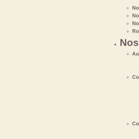
No
No
No
Ro
Nos
Au
Co
Co