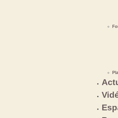
Fo
Pl
Actu
Vid
Esp