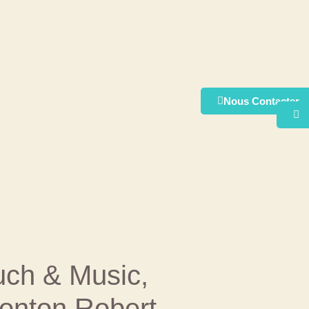
Nous Contacter
uch & Music,
 tonton Robert