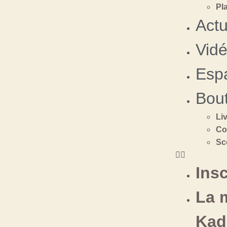
Pl
Actu
Vid
Esp
Bou
Li
Co
Sc
Insc
La 
Kad