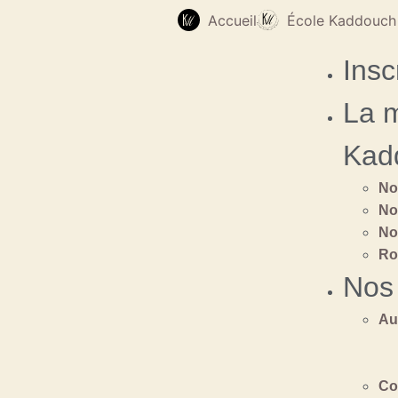
Accueil
École Kaddouch
Insc
La 
Kad
No
No
No
Ro
Nos
Au
Co