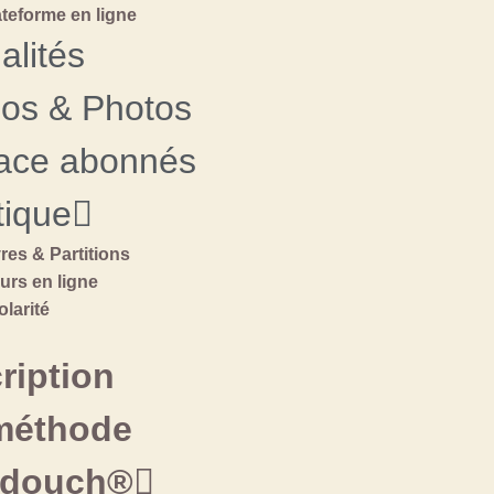
ateforme en ligne
alités
éos & Photos
ace abonnés
tique
vres & Partitions
urs en ligne
olarité
ription
méthode
douch®