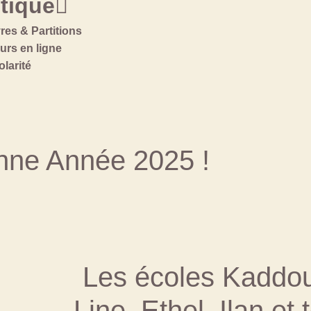
tique
vres & Partitions
urs en ligne
olarité
nne Année 2025 !
Les écoles Kaddo
Line, Ethel, Ilan et