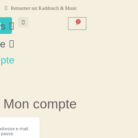
Retourner sur Kaddouch & Music
0
ns
e
é
ne
pte
Mon compte
 adresse e-mail.
e passe.