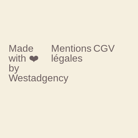
Made
Mentions
CGV
with ❤️
légales
by
Westadgency