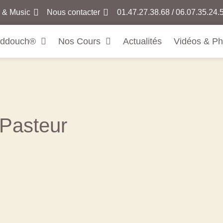
 & Music
Nous contacter
01.47.27.38.68 / 06.07.35.24
addouch®
Nos Cours
Actualités
Vidéos & Ph
 Pasteur